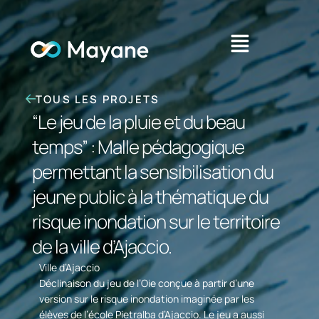
TOUS LES PROJETS
“Le jeu de la pluie et du beau
temps” : Malle pédagogique
permettant la sensibilisation du
jeune public à la thématique du
risque inondation sur le territoire
de la ville d’Ajaccio.
Ville d’Ajaccio
Déclinaison du jeu de l’Oie conçue à partir d’une
version sur le risque inondation imaginée par les
élèves de l’école Pietralba d’Ajaccio. Le jeu a aussi