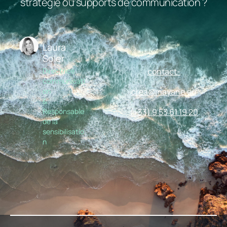
stratégie ou supports de communication ?
Laura
Soler
Directrice
contact-
communicati
on
crea@mayane.eu
&
Responsable
(+33) 9 53 61 19 20
de la
sensibilisatio
n